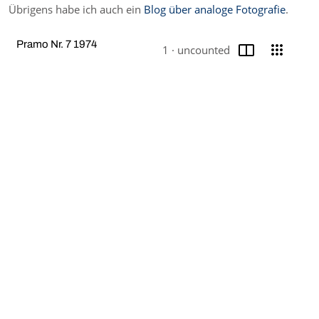
Übrigens habe ich auch ein
Blog über analoge Fotografie
.
Seite
Ans
Pramo Nr. 7 1974
1 ·
uncounted
Aktuelle Seite
/ Seitenauswahl umschal
Media