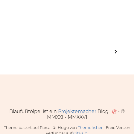
Blaufußtölpel ist ein
Projektemacher
Blog
- ©
MMXXI - MMXXVI
Theme basiert auf Parsa für Hugo von
Themefisher
- Freie Version
verfügbar auf
GitHub
.