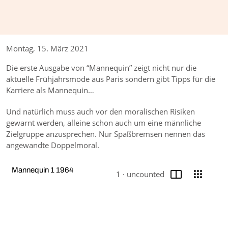
Montag, 15. März 2021
Die erste Ausgabe von “Mannequin” zeigt nicht nur die
aktuelle Frühjahrsmode aus Paris sondern gibt Tipps für die
Karriere als Mannequin…
Und natürlich muss auch vor den moralischen Risiken
gewarnt werden, alleine schon auch um eine männliche
Zielgruppe anzusprechen. Nur Spaßbremsen nennen das
angewandte Doppelmoral.
Seite
Ans
Mannequin 1 1964
1 ·
uncounted
Aktuelle Seite
/ Seitenauswahl umschal
Media