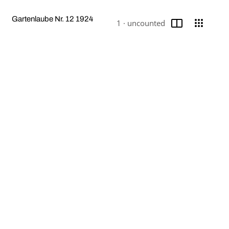
Seite
Ans
Gartenlaube Nr. 12 1924
1 ·
uncounted
Aktuelle Seite
/ Seitenauswahl umschal
Media